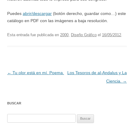
Puedes
abrir/descargar
(botón derecho, guardar como…) este
catálogo en PDF con las imágenes a baja resolución.
Esta entrada fue publicada en
2000
,
Diseño Gráfico
el
16/05/2012
.
Navegación
←
Tu olor está en mí. Poema.
Los Tesoros de al-Andalus y La
de
Ciencia.
→
entradas
BUSCAR
Buscar: