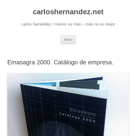
carloshernandez.net
carlos hernández / menos es más – más no es mejor
Saltar
Menú
al
contenido
Emasagra 2000. Catálogo de empresa.