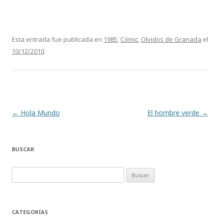
Esta entrada fue publicada en
1985
,
Cómic
,
Olvidos de Granada
el
10/12/2010
.
Navegación
←
Hola Mundo
El hombre verde
→
de
entradas
BUSCAR
Buscar:
CATEGORÍAS