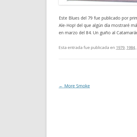
Este Blues del 79 fue publicado por p
Ale-Hop! del que algún día mostraré más
en marzo del 84. Un guiño al Catamarán
Esta entrada fue publicada en
1979
,
1984
,
Navegación
←
More Smoke
de
entradas