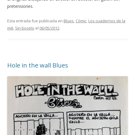
pretensiones.
Esta entrada fue publicada en
Blues
,
Cómic
,
Los cuadernos de la
mili
,
Sin boceto
el
06/05/2012
.
Hole in the wall Blues