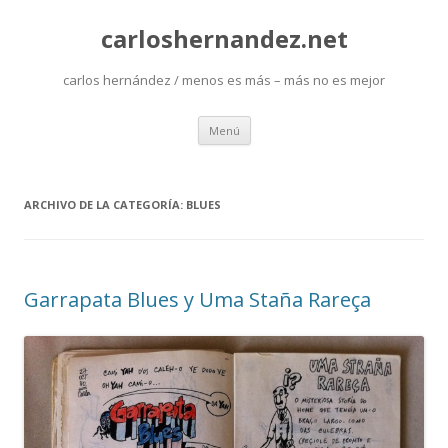
carloshernandez.net
carlos hernández / menos es más – más no es mejor
Saltar
Menú
al
contenido
ARCHIVO DE LA CATEGORÍA:
BLUES
Garrapata Blues y Uma Staña Rareça