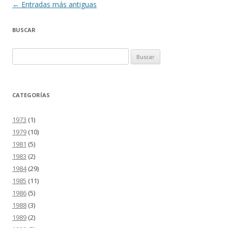
Navegación
←
Entradas más antiguas
de
BUSCAR
entradas
Buscar:
CATEGORÍAS
1973
(1)
1979
(10)
1981
(5)
1983
(2)
1984
(29)
1985
(11)
1986
(5)
1988
(3)
1989
(2)