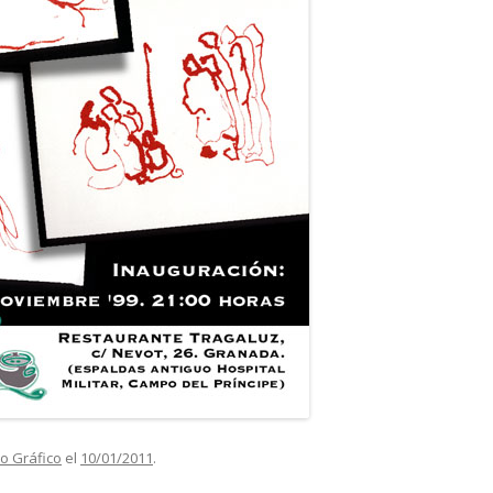
o Gráfico
el
10/01/2011
.