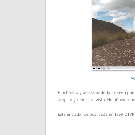
v
Pinchando y arrastrando la imagen pue
ampliar y reducir la vista. He añadido u
Esta entrada fue publicada en
1999
,
QTVR