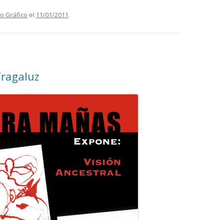
o Gráfico
el
11/01/2011
.
Tragaluz