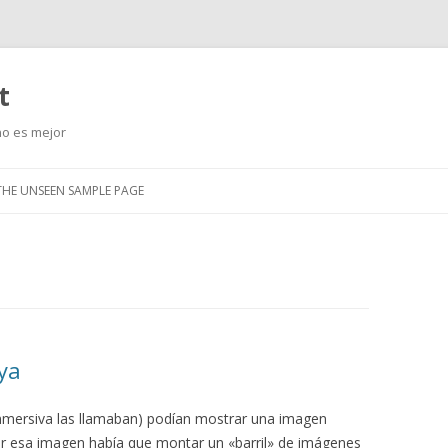
t
no es mejor
Saltar
al
THE UNSEEN SAMPLE PAGE
contenido
ya
inmersiva las llamaban) podían mostrar una imagen
r esa imagen había que montar un «barril» de imágenes