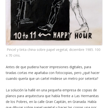
Pincel y tinta china sobre papel vegetal, diciembre 1985. 100
x 70 cms.
Antes de que pudiera hacer impresiones digitales, para
tiradas cortas me apañaba con fotocopias, pero ¿qué hacer
cuando quería que un cartel midiese un metro por setenta?
La solución la hallé en una pequeña empresa de copias de
planos para arquitectura que había frente a Las Hermanitas
de los Pobres, en la calle Gran Capitán, en Granada. Había
que dibujar sobre papel vegetal y hacer las copias una por