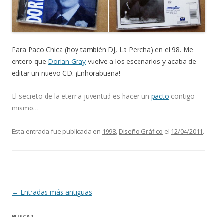
Para Paco Chica (hoy también DJ, La Percha) en el 98. Me
entero que
Dorian Gray
vuelve a los escenarios y acaba de
editar un nuevo CD. ¡Enhorabuena!
El secreto de la eterna juventud es hacer un
pacto
contigo
mismo…
Esta entrada fue publicada en
1998
,
Diseño Gráfico
el
12/04/2011
.
Navegación
←
Entradas más antiguas
de
BUSCAR