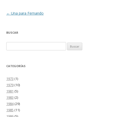
Navegación
←
Una para Fernando
de
entradas
BUSCAR
Buscar:
CATEGORÍAS
1973
(1)
1979
(10)
1981
(5)
1983
(2)
1984
(29)
1985
(11)
1986
(5)