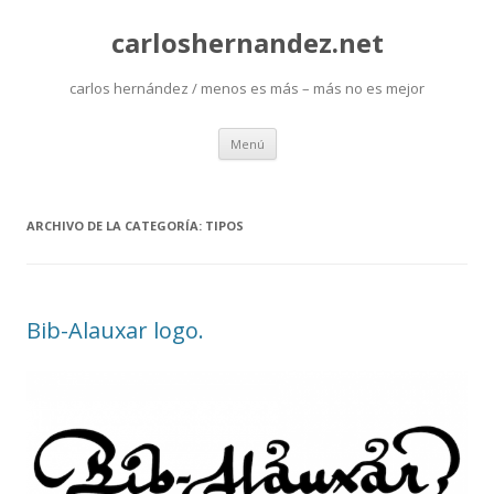
carloshernandez.net
carlos hernández / menos es más – más no es mejor
Saltar
Menú
al
contenido
ARCHIVO DE LA CATEGORÍA:
TIPOS
Bib-Alauxar logo.