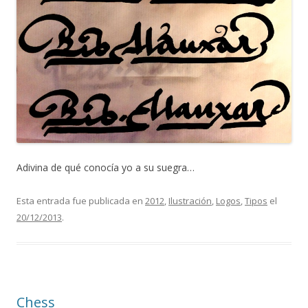
Adivina de qué conocía yo a su suegra…
Esta entrada fue publicada en
2012
,
Ilustración
,
Logos
,
Tipos
el
20/12/2013
.
Chess