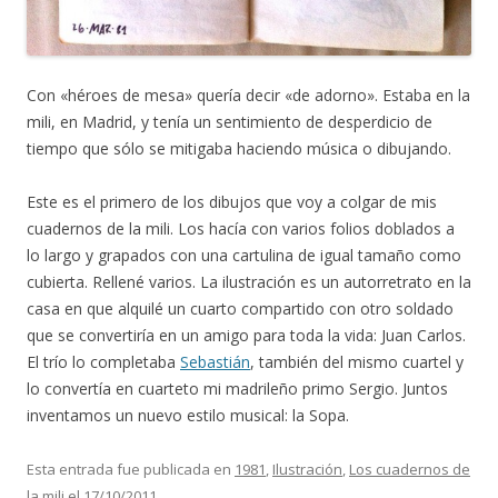
Con «héroes de mesa» quería decir «de adorno». Estaba en la
mili, en Madrid, y tenía un sentimiento de desperdicio de
tiempo que sólo se mitigaba haciendo música o dibujando.
Este es el primero de los dibujos que voy a colgar de mis
cuadernos de la mili. Los hacía con varios folios doblados a
lo largo y grapados con una cartulina de igual tamaño como
cubierta. Rellené varios. La ilustración es un autorretrato en la
casa en que alquilé un cuarto compartido con otro soldado
que se convertiría en un amigo para toda la vida: Juan Carlos.
El trío lo completaba
Sebastián
, también del mismo cuartel y
lo convertía en cuarteto mi madrileño primo Sergio. Juntos
inventamos un nuevo estilo musical: la Sopa.
Esta entrada fue publicada en
1981
,
Ilustración
,
Los cuadernos de
la mili
el
17/10/2011
.