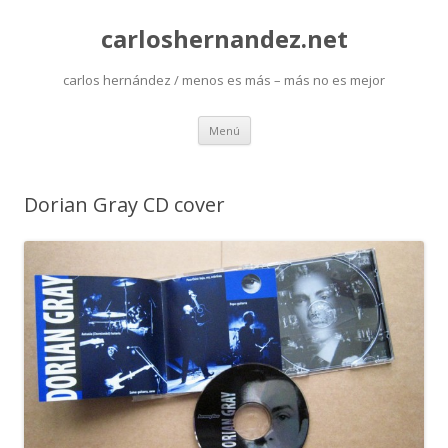
carloshernandez.net
carlos hernández / menos es más – más no es mejor
Saltar
Menú
al
contenido
Dorian Gray CD cover