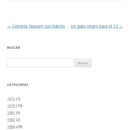
Navegación
←
Cetrería: Nassim con halcón
Un gato negro para el 13
→
de
entradas
BUSCAR
Buscar:
CATEGORÍAS
1973
(1)
1979
(10)
1981
(5)
1983
(2)
1984
(29)