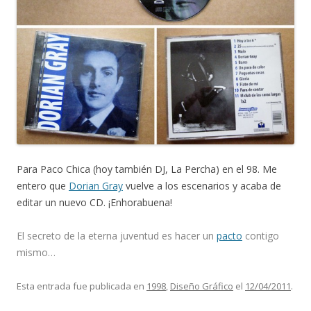
Para Paco Chica (hoy también DJ, La Percha) en el 98. Me
entero que
Dorian Gray
vuelve a los escenarios y acaba de
editar un nuevo CD. ¡Enhorabuena!
El secreto de la eterna juventud es hacer un
pacto
contigo
mismo…
Esta entrada fue publicada en
1998
,
Diseño Gráfico
el
12/04/2011
.