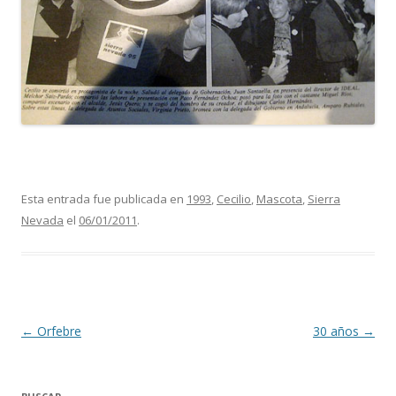
Esta entrada fue publicada en
1993
,
Cecilio
,
Mascota
,
Sierra
Nevada
el
06/01/2011
.
Navegación
←
Orfebre
30 años
→
de
entradas