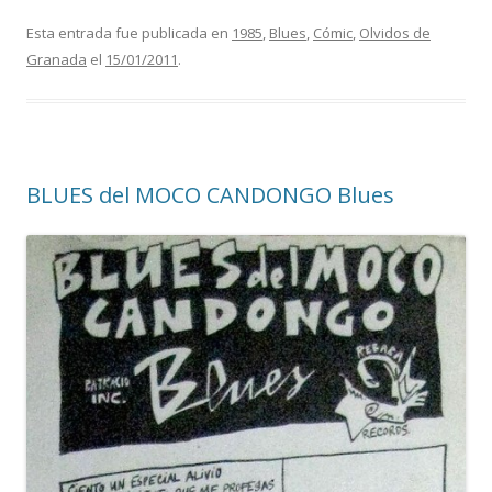
Esta entrada fue publicada en
1985
,
Blues
,
Cómic
,
Olvidos de
Granada
el
15/01/2011
.
BLUES del MOCO CANDONGO Blues